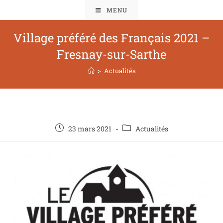
MENU
Village préféré des Français 2021 –
Fresnay-sur-Sarthe
>
Actualités
23 mars 2021
Actualités