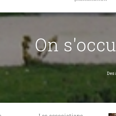
On s'occu
Des 
s
Les associations