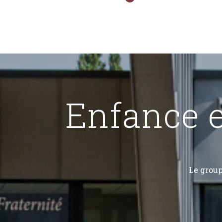
e
n°44
n°46
2023
4 mai 2023
4 mai 2024
Enfance e
Le group