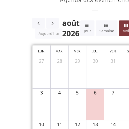
août
2026
Jour
Semaine
Moi
Aujourd'hui
LUN.
MAR.
MER.
JEU.
VEN.
S
27
28
29
30
31
3
4
5
6
7
10
11
12
13
14