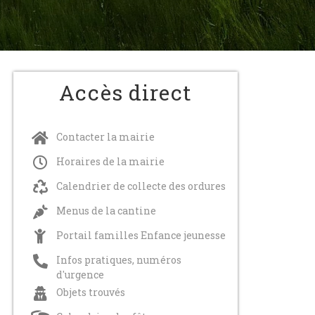
Accès direct
Contacter la mairie
SECHERESSE
2 juillet 2026
Horaires de la mairie
Calendrier de collecte des ordures
Menus de la cantine
Portail familles Enfance jeunesse
FERMETURE
FERMETURE
Infos pratiques, numéros
EPTIONNELLE
EXEPTIONNELLE
d'urgence
AGENCE
AGENCE
Objets trouvés
POSTALE
POSTALE
17 juillet 2026
17 juillet 2026