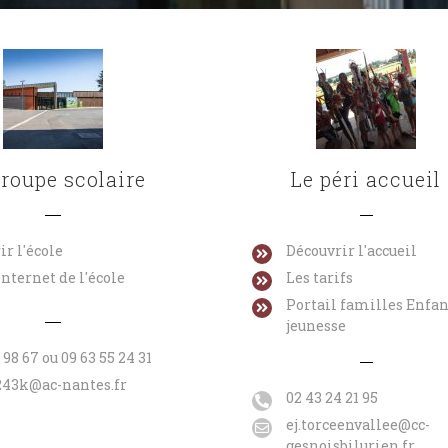
groupe scolaire
Le péri accueil
ir l'école
Découvrir l'accueil
internet de l'école
Les tarifs
Portail familles Enfa
rnitures
Centre de loisirs été
Ouverture du B
jeunesse
24-2025
2022
Gestion de la PM
 98 67 ou 09 63 55 24 31
apprentissage 
 2022
9 juin 2022
243k@ac-nantes.fr
lycée Robert Gar
02 43 24 21 95
28 février 2023
ej.torceenvallee@cc-
gesnoisbilurien.fr