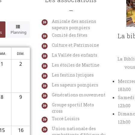
Amicale des anciens
sapeurs pompiers
s
Planning
La bi
Comité des fêtes
Culture et Patrimoine
AM.
DIM.
La Vallée des enfants
La Bibl
1
2
Les étoiles de Martine
vous
Les festins lyriques
Mercred
Les sapeurs pompiers
18h00
Générations mouvement
8
9
Samedi 
Groupe sportif Moto
12h00
cross
Dimanc
Torcé Loisirs
12h00
Union nationale des
15
16
combattants d’Afrique du