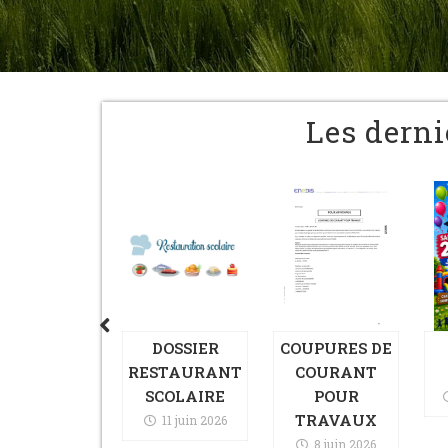
Les derni
ECHERESSE
2 juillet 2026
DOSSIER
COUPURES DE
RESTAURANT
COURANT
SCOLAIRE
POUR
TRAVAUX
11 juin 2026
8 juin 2026