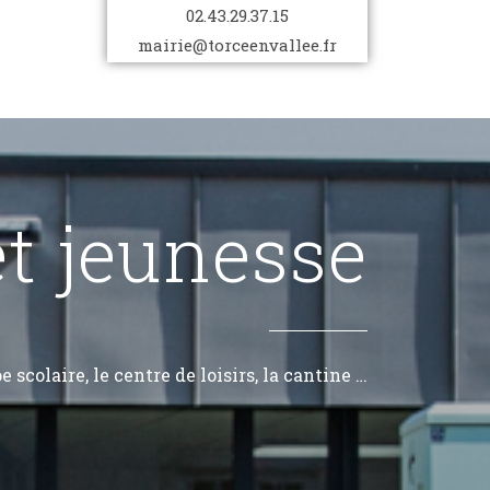
n°45
Mairie
02.43.29.37.15
4 octobre 2023
13 mai 2023
mairie@torceenvallee.fr
t jeunesse
e scolaire, le centre de loisirs, la cantine …