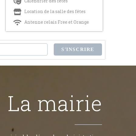
Calendrier des fêtes
Location de la salle des fêtes
Antenne relais Free et Orange
La mairie