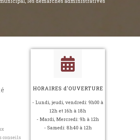
l municipal, les démarches administratives
HORAIRES d'OUVERTURE
té
- Lundi, jeudi, vendredi: 9h00 à
12h et 16h à 18h
- Mardi, Mercredi: 9h à 12h
- Samedi: 8h40 à 12h
ux
pal
Bulletin municipal
Dossier information
s conseils