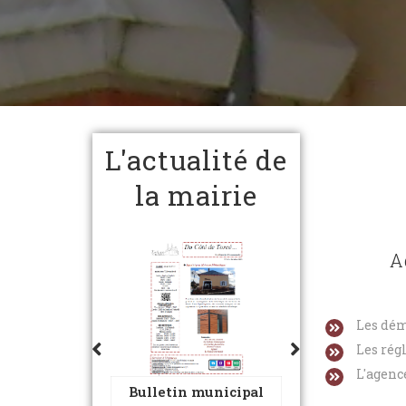
L'actualité de
la mairie
A
Les dé
Les rég
L'agenc
 municipal
Bulletin municipal
Dossier info