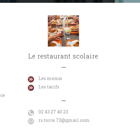
Le restaurant scolaire
Les menus
Les tarifs
nce
TS
Rentrée scolaire 2022-
Liste des fourniture
E en
2023
scolaires 2024-2025
02 43 27 40 23
au
31 août 2022
7 juillet 2022
rs.torce.72@gmail.com
nier