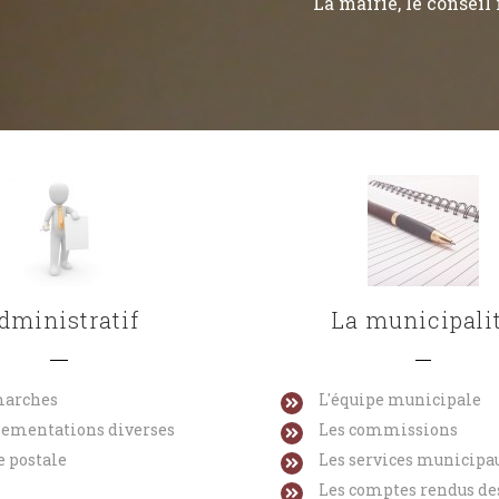
La mairie, le consei
dministratif
La municipali
marches
L'équipe municipale
lementations diverses
Les commissions
e postale
Les services municipa
rmation
Bulletin municipal
Bulletin munici
Les comptes rendus de