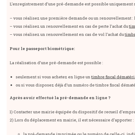
L’enregistrement d’une pré-demande est possible uniquement s
– vous réalisez une première demande ou un renouvellement : la
– vous réalisez un renouvellement en cas de perte l’achat du
tim
– vous réalisez un renouvellement en cas de vol l’achat du
timbr
Pour le passeport biométrique:
La réalisation d’une pré-demande est possible :
seulement si vous achetez en ligne un
timbre fiscal dématéri
ou si vous disposez déjà d’un numéro de timbre fiscal dématé
Après avoir effectué la pré-demande en ligne ?
1) Contacter une mairie équipée du dispositif de recueil d’emp
2) Lors du déplacement en mairie, il est nécessaire d’apporter :
la pré-demande imprimée ou le numéro de celle-ci, indi