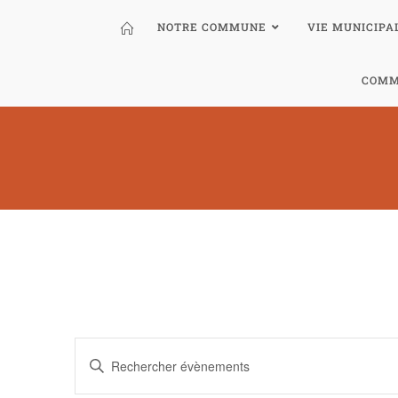
NOTRE COMMUNE
VIE MUNICIPA
COMM
R
S
e
a