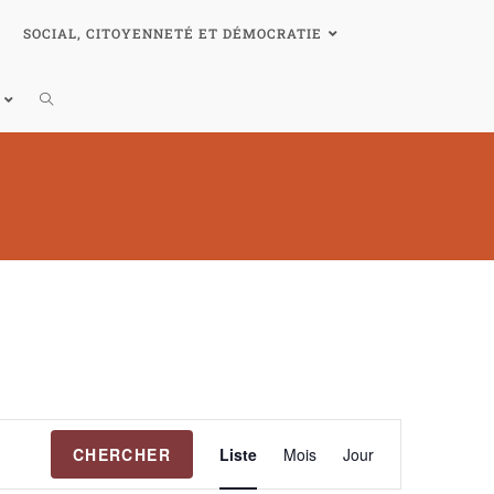
SOCIAL, CITOYENNETÉ ET DÉMOCRATIE
N
CHERCHER
Liste
Mois
Jour
a
v