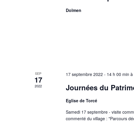
n
a
t
r
Dolmen
s
m
o
t
-
c
l
é
SEP
17 septembre 2022 - 14 h 00 min
à
.
17
Journées du Patrim
2022
Eglise de Torcé
Samedi 17 septembre - visite commen
commenté du village : "Parcours dé