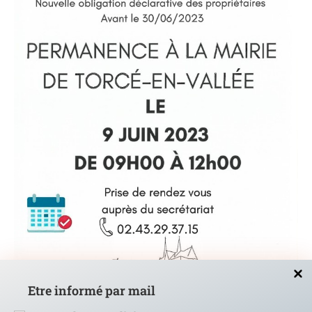
Etre informé par mail
Permanence déclaration des biens immobiliers