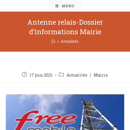
MENU
Antenne relais-Dossier
d’informations Mairie
>
Actualités
17 juin 2021
Actualités
/
Mairie