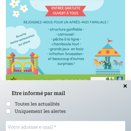
Etre informé par mail
La rentrée du LARES
24 août 2023
Toutes les actualités
Uniquement les alertes
Votre
adresse