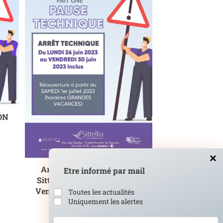
ON
Arrêt technique du centre
Etre informé par mail
Sittellia du Lundi 26 juin au
Vendredi 30 juin 2023 inclus
Toutes les actualités
Uniquement les alertes
8 juin 2023
Votre