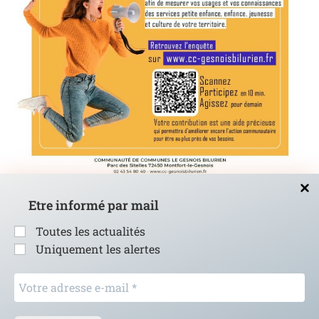
Etre informé par mail
Grande enquête auprès des familles
9 juin 2021
Toutes les actualités
Uniquement les alertes
Votre
adresse
e-
mail