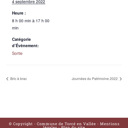
4 septembre 2022
Heure :
8 h 00 min à 17 h 00
min
Catégorie
d’Évènement:
Sortie
Bric à brac
Journées du Patrimoine 2022
© Copyright - Commune de Torcé en Vallée -
Mentions
légales
-
Plan du site