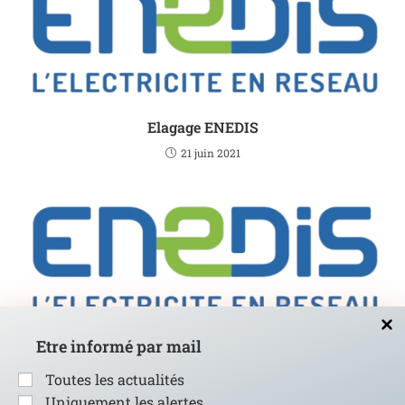
Elagage ENEDIS
21 juin 2021
Etre informé par mail
Coupures de courant pour travaux le 20/09/2023
7 août 2023
Toutes les actualités
Uniquement les alertes