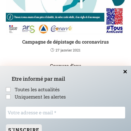
Campagne de dépistage du coronavirus
27 janvier 2021
Coupure d’eau
13 décembre 2018
Etre informé par mail
Toutes les actualités
Uniquement les alertes
Votre
adresse
e-
mail
*
© Copyright - Commune de Torcé en Vallée -
Mentions